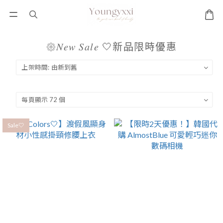
𑁍𝑁𝑒𝑤 𝑆𝑎𝑙𝑒 🤍新品限時優惠
Sale🤍