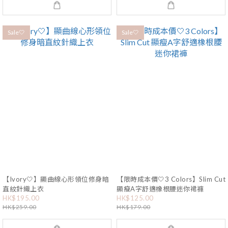
Sale🤍
Sale🤍
【Ivory🤍】顯曲線心形領位修身暗
【限時成本價🤍3 Colors】Slim Cut
直紋針織上衣
顯瘦A字舒適橡根腰迷你裙褲
HK$195.00
HK$125.00
HK$259.00
HK$179.00