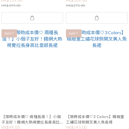
HK$159.00
HK$209.00
HK$199.00
HK$275.00
Sale🤍
Sale🤍
【限時成本價🤍 兩種長度！】小個
【限時成本價🤍3 Colors】精緻重
子友好！韓網大熱視覺拉長身高比
工繡花球側開叉美人魚長裙
HK$99.00
HK$145.00
垂感長裙