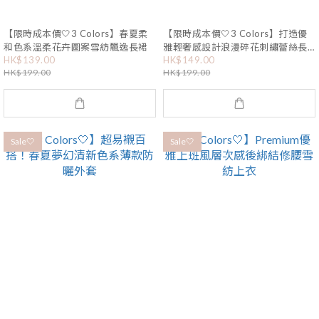
【限時成本價🤍3 Colors】春夏柔
【限時成本價🤍3 Colors】打造優
和色系溫柔花卉圖案雪紡飄逸長裙
雅輕奢感設計浪漫碎花刺繡蕾絲長
HK$139.00
HK$149.00
裙
HK$199.00
HK$199.00
Sale🤍
Sale🤍