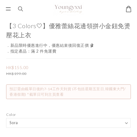
【3 Colors🤍】優雅蕾絲花邊領拼小金鈕免燙
壓花上衣
．新品限時優惠進行中，優惠結束後回復正價 🩰
．指定產品：滿 2 件免運費
HK$155.00
HK$199.00
預訂需由截單日後約7-14工作天到貨 (不包括星期五至日,韓國東大門/
香港假期) ^截單日可到主頁查看
Color