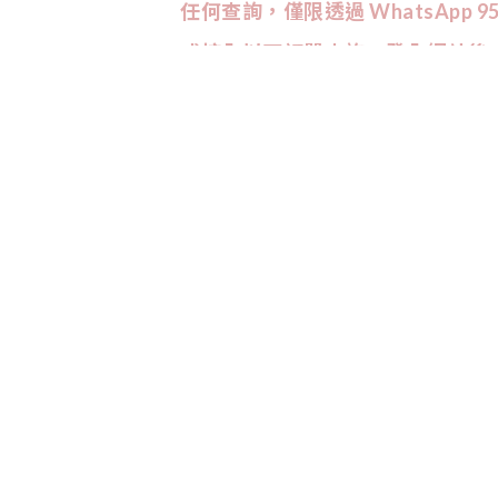
任何查詢，僅限透過 WhatsApp 954
或按入以下訂單查詢，登入網站後
CUSTOMER SERVICE
訂單查詢
條款與細則
CONTACT US
9542
-
3947
:
Wtsapp查詢會較快回覆喔！
INSTAGRAM
追蹤我們，能率先