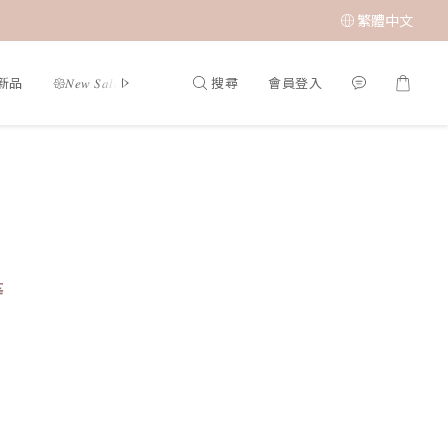
繁體中文
搜尋
會員登入
夏新品
𑁍𝑁𝑒𝑤 𝑆𝑎𝑙𝑒 🤍新品限時優惠
限時成本價優惠 低至 $65 𝑆𝑢𝑝𝑒𝑟 𝑆𝑎
等