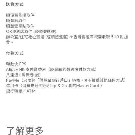
送貨方式
順便智能櫃取件
順豐站取件
順豐營業點取件
OK便利店取件 (經順豐速運)
辦公室/住宅地址直送 (經順豐速運) ⚠️香港偏遠區域需收取 $10 附加
費。
付款方式
轉數快 FPS
Alipay HK 支付寶香港（經裏面的轉數快付款方式）
八達通 ( 消費卷 🆗）
PayMe（只限經「付款至銀行戶口」過帳，❌不接受其他任何方式）
信用卡（消費卷🆗‼️接受Tap & Go 裏的MasterCard ）
銀行轉帳／ATM
了解更多