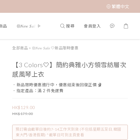
繁體中文
搜尋
會員登入
夏新品
𑁍𝑁𝑒𝑤 𝑆𝑎𝑙𝑒 🤍新品限時優惠
限時成本價優惠 低至 $65 𝑆𝑢𝑝𝑒𝑟 𝑆𝑎
全部商品
>
𑁍𝑁𝑒𝑤 𝑆𝑎𝑙𝑒 🤍新品限時優惠
【3 Colors🤍】簡約典雅小方領雪紡層次
感風琴上衣
．新品限時優惠進行中，優惠結束後回復正價 🩰
．指定產品：滿 2 件免運費
HK$129.00
HK$179.00
預訂需由截單日後約7-14工作天到貨 (不包括星期五至日,韓國
東大門/香港假期) ^截單日可到主頁查看