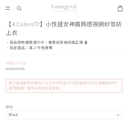
【4 Colors🤍】小性感女神露肩透視網紗雪紡
上衣
．新品限時優惠進行中，優惠結束後回復正價 🩰
．指定產品：滿 2 件免運費
HK$159.00
HK$199.00
預訂需由截單日後約7-14工作天到貨 (不包括星期五至日,韓國東大門/
香港假期) ^截單日可到主頁查看
顏色