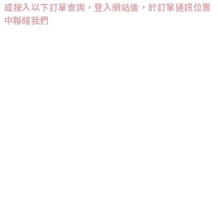
或按入以下訂單查詢，登入網站後，於訂單通訊位置
中聯絡我們
CUSTOMER SERVICE
訂單查詢
條款與細則
CONTACT US
9542
-
3947
:
Wtsapp查詢會較快回覆喔！
INSTAGRAM
追蹤我們，能率先收到新品發佈及優