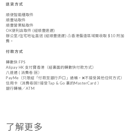
送貨方式
順便智能櫃取件
順豐站取件
順豐營業點取件
OK便利店取件 (經順豐速運)
辦公室/住宅地址直送 (經順豐速運) ⚠️香港偏遠區域需收取 $10 附加
費。
付款方式
轉數快 FPS
Alipay HK 支付寶香港（經裏面的轉數快付款方式）
八達通 ( 消費卷 🆗）
PayMe（只限經「付款至銀行戶口」過帳，❌不接受其他任何方式）
信用卡（消費卷🆗‼️接受Tap & Go 裏的MasterCard ）
銀行轉帳／ATM
了解更多