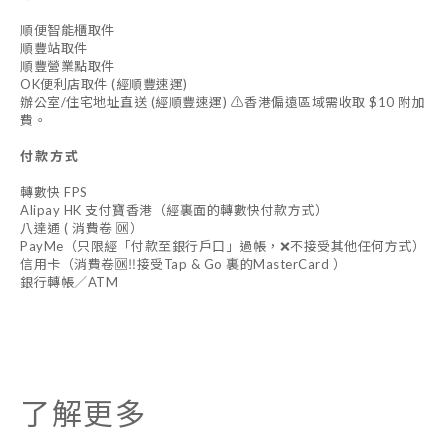
順便智能櫃取件
順豐站取件
順豐營業點取件
OK便利店取件 (經順豐速運)
辦公室/住宅地址直送 (經順豐速運) ⚠️香港偏遠區域需收取 $10 附加
費。
付款方式
轉數快 FPS
Alipay HK 支付寶香港（經裏面的轉數快付款方式）
八達通 ( 消費卷 🆗）
PayMe（只限經「付款至銀行戶口」過帳，❌不接受其他任何方式）
信用卡（消費卷🆗‼️接受Tap & Go 裏的MasterCard ）
銀行轉帳／ATM
了解更多