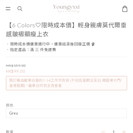
【6 Colors🤍限時成本價】輕身親膚莫代爾垂
感皺褶顯瘦上衣
．限時成本價優惠進行中，優惠結束後回復正價 🩰
．指定產品：滿 三 件免運費
HK$159.00
HK$99.00
預訂需由截單日後約7-14工作天到貨 (不包括星期五至日,韓國東大門/
香港假期) ^截單日可到主頁查看
顏色
數量