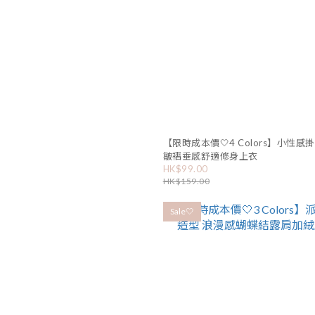
【限時成本價🤍4 Colors】小性感
皺褶垂感舒適修身上衣
HK$99.00
HK$159.00
Sale🤍