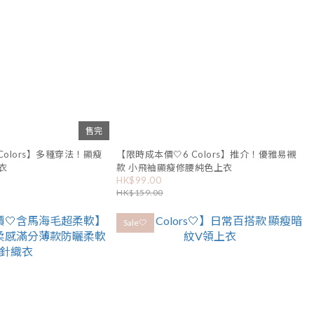
售完
Colors】多種穿法！顯瘦
【限時成本價🤍6 Colors】推介！優雅易襯
衣
款 小飛袖顯瘦修腰純色上衣
HK$99.00
HK$159.00
Sale🤍