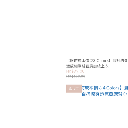
【限時成本價🤍3 Colors】派對約
漫感蝴蝶結露肩加絨上衣
HK$99.00
HK$159.00
Sale🤍