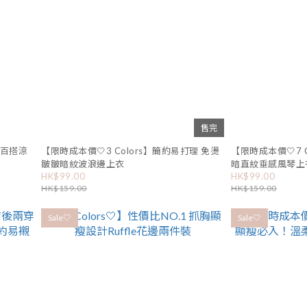
售完
閑百搭涼
【限時成本價🤍3 Colors】簡約易打理 免燙
【限時成本價🤍7 
皺皺暗紋波浪邊上衣
暗直紋垂感風琴上
HK$99.00
HK$99.00
HK$159.00
HK$159.00
Sale🤍
Sale🤍