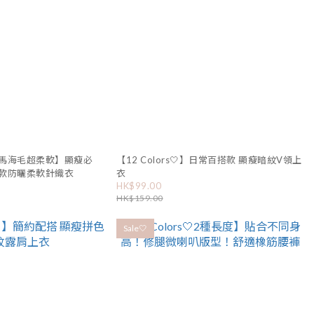
含馬海毛超柔軟】顯瘦必
【12 Colors🤍】日常百搭款 顯瘦暗紋V領上
款防曬柔軟針織衣
衣
HK$99.00
HK$159.00
Sale🤍