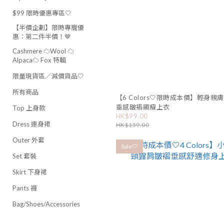
$99 限時優惠專區🤍
【半價企劃】限時專寵優
惠：第二件半價！🤎
Cashmere ☁️Wool ☁️
Alpaca☁️ Fox 特輯
限量現貨區／減價貨品🤍
所有商品
【6 Colors🤍限時成本價】輕身親
垂感皺褶顯瘦上衣
Top 上身款
HK$99.00
Dress 連身裙
HK$159.00
Outer 外套
Sale🤍
Set 套裝
Skirt 下身裙
Pants 褲
Bag/Shoes/Accessories