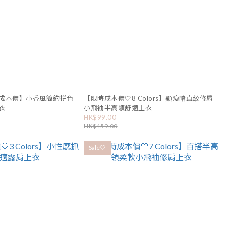
限時成本價】小香風簡約拼色
【限時成本價🤍8 Colors】顯瘦暗直紋修肩
衣
小飛袖半高領舒適上衣
HK$99.00
HK$159.00
Sale🤍