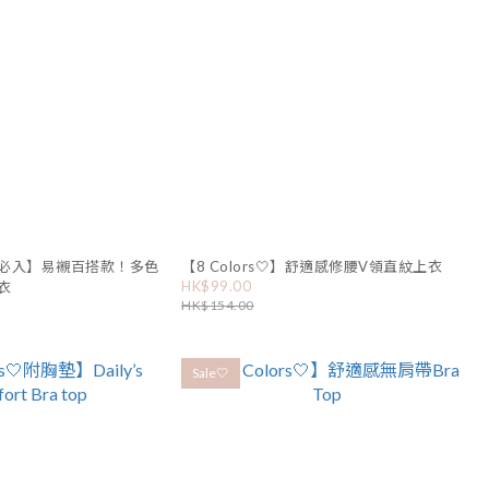
夏日必入】易襯百搭款！多色
【8 Colors🤍】舒適感修腰V領直紋上衣
HK$99.00
衣
HK$154.00
Sale🤍