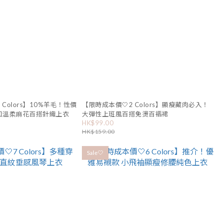
 Colors】10%羊毛！性價
【限時成本價🤍2 Colors】顯瘦藏肉必入！
e領口溫柔麻花百搭針織上衣
大彈性上班風百搭免燙百褶裙
HK$99.00
HK$159.00
Sale🤍