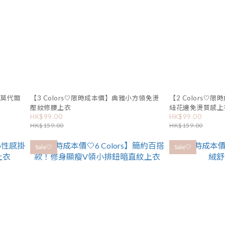
膚莫代爾
【3 Colors🤍限時成本價】典雅小方領免燙
【2 Colors
壓紋修腰上衣
紐花邊免燙質感上
HK$99.00
HK$99.00
HK$159.00
HK$159.00
Sale🤍
Sale🤍