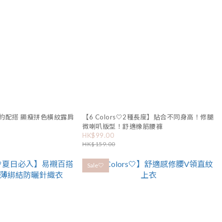
】簡約配搭 顯瘦拼色橫紋露肩
【6 Colors🤍2種長度】貼合不同身高！修腿
微喇叭版型！舒適橡筋腰褲
HK$99.00
HK$159.00
Sale🤍