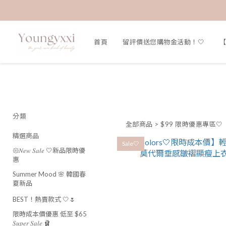
首頁
留評價送您購物金活動！🤍
【
分類
全部商品
>
$99 限時優惠專區🤍
精選商品
Sale🤍
𑁍𝑁𝑒𝑤 𝑆𝑎𝑙𝑒 🤍新品限時優
惠
Summer Mood 🌸 韓國春
夏新品
BEST！熱賣款式 🤍🌷
限時成本價優惠 低至 $65
𝑆𝑢𝑝𝑒𝑟 𝑆𝑎𝑙𝑒 🩰