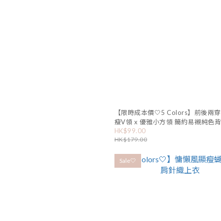
【限時成本價🤍5 Colors】前後兩
瘦V領 x 優雅小方領 簡約易襯純色
HK$99.00
HK$179.00
Sale🤍