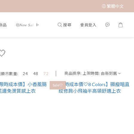
繁體中文
搜尋
會員登入
夏新品
𑁍𝑁𝑒𝑤 𝑆𝑎𝑙𝑒 🤍新品限時優惠
限時成本價優惠 低至 $65 𝑆𝑢𝑝𝑒𝑟 𝑆𝑎

商品排序:
上架時間: 由新到舊
頁顯示數量:
24
48
72
Sale🤍