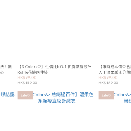
穿法！顯
【3 Colors🤍】性價比NO.1 抓胸顯瘦設計
【限時成本價🤍
背心
Ruffle花邊兩件裝
入！溫柔感滿分薄
HK$99.00
HK$99.00
HK$159.00
HK$169.00
Sale🤍
Sale🤍