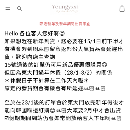
臨近新年及新年期間出貨事宜
Hello
各位客人您好啊
😊
如果想趕在新年到貨，務必要在
15/1
日前下單才
有機會趕到啊
🙏🏻留意返部份人氣貨品會延遲出
貨，歡迎向店主查詢
15號過後的訂單仍可用新品優惠價購買😊
但因為東大門過年休假（
28/1-3/2
）的關係
＊休假日子不計算在工作天內喔＊
原定的
發貨期會有機會有所延遲🙏🏻🙏🏻
至於在
23/1
後的訂單會於東大門放完新年假後才
能向韓國嗰邊訂購
😊🙏🏻大嘅要2月中才會出貨
☑️假期期間網站仍會如常開放給客人下單啊
🙏🏻