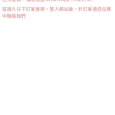
或按入以下訂單查詢，登入網站後，於訂單通訊位置
中聯絡我們
CUSTOMER SERVICE
訂單查詢
條款與細則
CONTACT US
9542
-
3947
:
Wtsapp查詢會較快回覆喔！