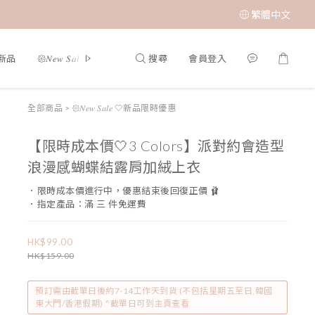
繁體中文
搜尋
會員登入
夏新品
𑁍𝑁𝑒𝑤 𝑆𝑎𝑙𝑒 🤍新品限時優惠
限時成本價優惠 低至 $65 𝑆𝑢𝑝𝑒𝑟 𝑆𝑎
全部商品
>
𑁍𝑁𝑒𝑤 𝑆𝑎𝑙𝑒 🤍新品限時優惠
【限時成本價🤍3 Colors】派對約會造型
浪漫感蝴蝶結露肩加絨上衣
．限時成本價進行中，優惠結束後回復正價 🩰
．指定產品：滿 三 件免運費
HK$99.00
HK$159.00
預訂需由截單日後約7-14工作天到貨 (不包括星期五至日,韓國
東大門/香港假期) ^截單日可到主頁查看