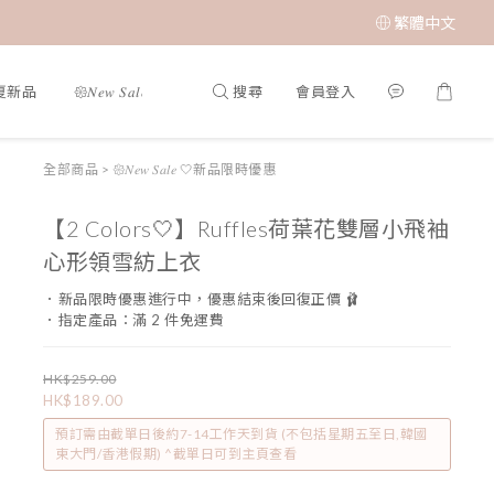
繁體中文
搜尋
會員登入
春夏新品
𑁍𝑁𝑒𝑤 𝑆𝑎𝑙𝑒 🤍新品限時優惠
限時成本價優惠 低至 $65 𝑆𝑢𝑝𝑒𝑟 𝑆
全部商品
>
𑁍𝑁𝑒𝑤 𝑆𝑎𝑙𝑒 🤍新品限時優惠
【2 Colors🤍】Ruffles荷葉花雙層小飛袖
心形領雪紡上衣
．新品限時優惠進行中，優惠結束後回復正價 🩰
．指定產品：滿 2 件免運費
HK$259.00
HK$189.00
預訂需由截單日後約7-14工作天到貨 (不包括星期五至日,韓國
東大門/香港假期) ^截單日可到主頁查看