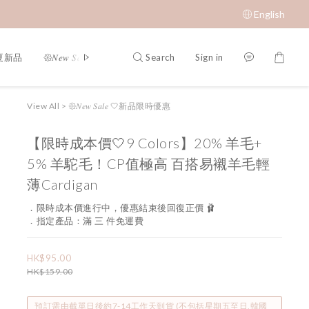
English
Search
Sign in
春夏新品
𑁍𝑁𝑒𝑤 𝑆𝑎𝑙𝑒 🤍新品限時優惠
限時成本價優惠 低至 $65 𝑆𝑢𝑝𝑒𝑟 𝑆
View All
>
𑁍𝑁𝑒𝑤 𝑆𝑎𝑙𝑒 🤍新品限時優惠
【限時成本價🤍9 Colors】20% 羊毛+
5% 羊駝毛！CP值極高 百搭易襯羊毛輕
薄Cardigan
．限時成本價進行中，優惠結束後回復正價 🩰
．指定產品：滿 三 件免運費
HK$95.00
HK$159.00
預訂需由截單日後約7-14工作天到貨 (不包括星期五至日,韓國