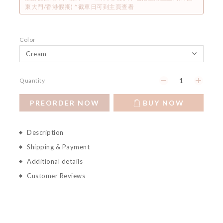
東大門/香港假期) ^截單日可到主頁查看
Color
Quantity
PREORDER NOW
BUY NOW
Description
Shipping & Payment
Additional details
Customer Reviews