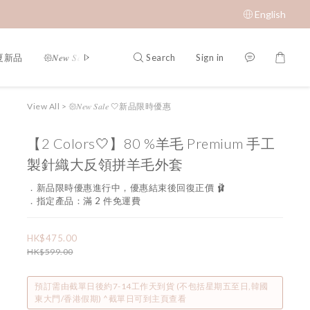
English
Search
Sign in
春夏新品
𑁍𝑁𝑒𝑤 𝑆𝑎𝑙𝑒 🤍新品限時優惠
限時成本價優惠 低至 $65 𝑆𝑢𝑝𝑒𝑟 𝑆
View All
>
𑁍𝑁𝑒𝑤 𝑆𝑎𝑙𝑒 🤍新品限時優惠
【2 Colors🤍】80 %羊毛 Premium 手工
製針織大反領拼羊毛外套
．新品限時優惠進行中，優惠結束後回復正價 🩰
．指定產品：滿 2 件免運費
HK$475.00
HK$599.00
預訂需由截單日後約7-14工作天到貨 (不包括星期五至日,韓國
東大門/香港假期) ^截單日可到主頁查看