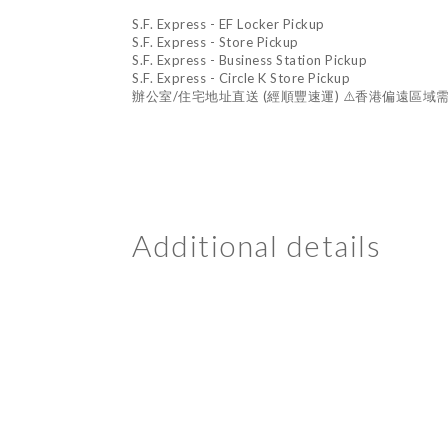
S.F. Express - EF Locker Pickup
S.F. Express - Store Pickup
S.F. Express - Business Station Pickup
S.F. Express - Circle K Store Pickup
辦公室/住宅地址直送 (經順豐速運) ⚠️香港偏遠區域需
Additional details