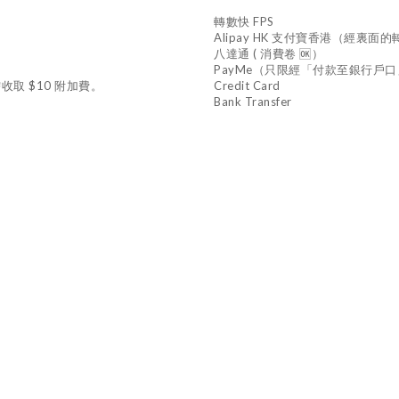
轉數快 FPS
Alipay HK 支付寶香港（經裏
八達通 ( 消費卷 🆗）
PayMe（只限經「付款至銀行戶
收取 $10 附加費。
Credit Card
Bank Transfer