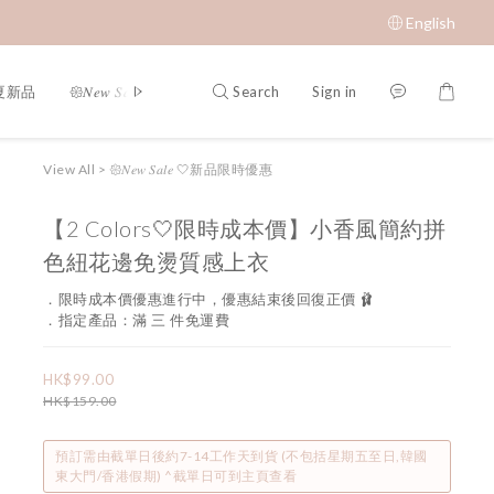
English
Search
Sign in
春夏新品
𑁍𝑁𝑒𝑤 𝑆𝑎𝑙𝑒 🤍新品限時優惠
限時成本價優惠 低至 $65 𝑆𝑢𝑝𝑒𝑟 𝑆
View All
>
𑁍𝑁𝑒𝑤 𝑆𝑎𝑙𝑒 🤍新品限時優惠
【2 Colors🤍限時成本價】小香風簡約拼
色紐花邊免燙質感上衣
．限時成本價優惠進行中，優惠結束後回復正價 🩰
．指定產品：滿 三 件免運費
HK$99.00
HK$159.00
預訂需由截單日後約7-14工作天到貨 (不包括星期五至日,韓國
東大門/香港假期) ^截單日可到主頁查看