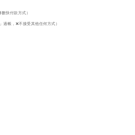
面的轉數快付款方式）
口」過帳，❌不接受其他任何方式）