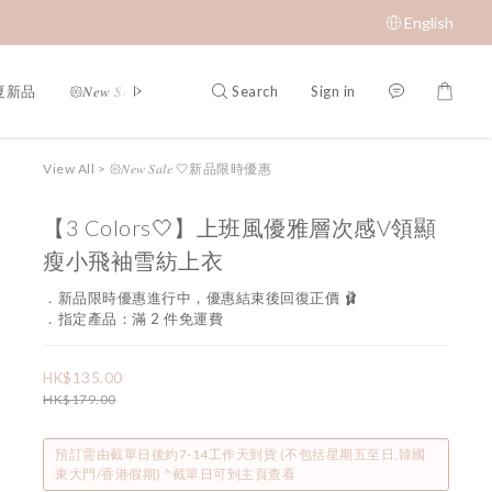
English
Search
Sign in
春夏新品
𑁍𝑁𝑒𝑤 𝑆𝑎𝑙𝑒 🤍新品限時優惠
限時成本價優惠 低至 $65 𝑆𝑢𝑝𝑒𝑟 𝑆
View All
>
𑁍𝑁𝑒𝑤 𝑆𝑎𝑙𝑒 🤍新品限時優惠
【3 Colors🤍】上班風優雅層次感V領顯
瘦小飛袖雪紡上衣
．新品限時優惠進行中，優惠結束後回復正價 🩰
．指定產品：滿 2 件免運費
HK$135.00
HK$179.00
預訂需由截單日後約7-14工作天到貨 (不包括星期五至日,韓國
東大門/香港假期) ^截單日可到主頁查看