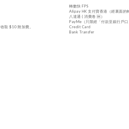
轉數快 FPS
Alipay HK 支付寶香港（經裏
八達通 ( 消費卷 🆗）
PayMe（只限經「付款至銀行戶
收取 $10 附加費。
Credit Card
Bank Transfer