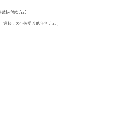
面的轉數快付款方式）
口」過帳，❌不接受其他任何方式）