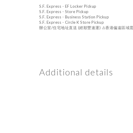
S.F. Express - EF Locker Pickup
S.F. Express - Store Pickup
S.F. Express - Business Station Pickup
S.F. Express - Circle K Store Pickup
辦公室/住宅地址直送 (經順豐速運) ⚠️香港偏遠區域需
Additional details