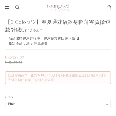
【3 Colors🤍】春夏通花紋軟身輕薄零負擔短
款針織Cardigan
．新品限時優惠進行中，優惠結束後回復正價 🩰
．指定產品：滿 2 件免運費
HK$129.00
HK$179.00
預訂需由截單日後約7-14工作天到貨 (不包括星期五至日,韓國東大門/
香港假期) ^截單日可到主頁查看
Color