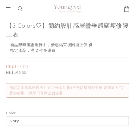
【3 Colors🤍】簡約設計感層疊垂感顯瘦修腰
上衣
．新品限時優惠進行中，優惠結束後回復正價 🩰
．指定產品：滿 2 件免運費
HK$145.00
HK$199.00
預訂需由截單日後約7-14工作天到貨 (不包括星期五至日,韓國東大門/
香港假期) ^截單日可到主頁查看
Color