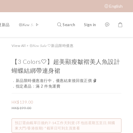
English
Search
Sign in
春夏新品
𑁍𝑁𝑒𝑤 𝑆𝑎𝑙𝑒 🤍新品限時優惠
限時成本價優惠 低至 $65 𝑆𝑢𝑝𝑒𝑟 𝑆
View All
>
𑁍𝑁𝑒𝑤 𝑆𝑎𝑙𝑒 🤍新品限時優惠
【3 Colors🤍】超美顯瘦皺褶美人魚設計
蝴蝶結綁帶連身裙
．新品限時優惠進行中，優惠結束後回復正價 🩰
．指定產品：滿 2 件免運費
HK$139.00
HK$199.00
預訂需由截單日後約7-14工作天到貨 (不包括星期五至日,韓國
東大門/香港假期) ^截單日可到主頁查看