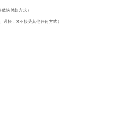
面的轉數快付款方式）
口」過帳，❌不接受其他任何方式）