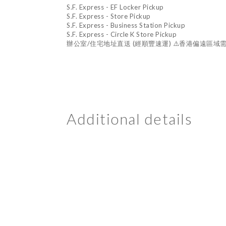
S.F. Express - EF Locker Pickup
S.F. Express - Store Pickup
S.F. Express - Business Station Pickup
S.F. Express - Circle K Store Pickup
辦公室/住宅地址直送 (經順豐速運) ⚠️香港偏遠區域需
Additional details