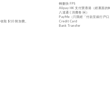
轉數快 FPS
Alipay HK 支付寶香港（經裏
八達通 ( 消費卷 🆗）
PayMe（只限經「付款至銀行戶
收取 $10 附加費。
Credit Card
Bank Transfer