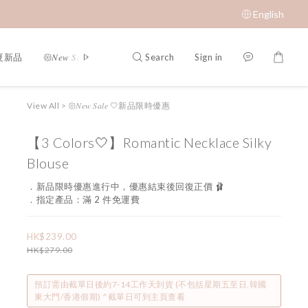
English
Search
Sign in
春夏新品
𑁍𝑁𝑒𝑤 𝑆𝑎𝑙𝑒 🤍新品限時優惠
限時成本價優惠 低至 $65 𝑆𝑢𝑝𝑒𝑟 𝑆
View All
>
𑁍𝑁𝑒𝑤 𝑆𝑎𝑙𝑒 🤍新品限時優惠
【3 Colors🤍】Romantic Necklace Silky
Blouse
．新品限時優惠進行中，優惠結束後回復正價 🩰
．指定產品：滿 2 件免運費
HK$239.00
HK$279.00
預訂需由截單日後約7-14工作天到貨 (不包括星期五至日,韓國
東大門/香港假期) ^截單日可到主頁查看