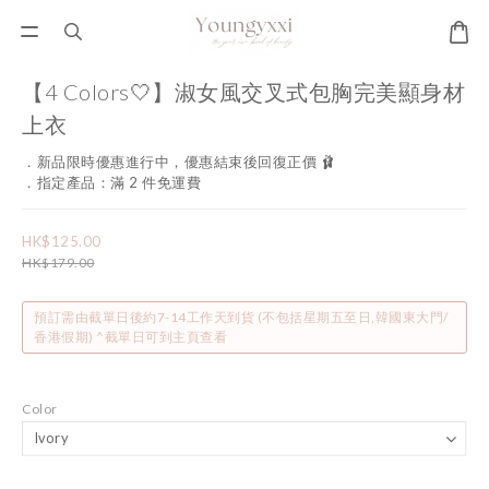
【4 Colors🤍】淑女風交叉式包胸完美顯身材
上衣
．新品限時優惠進行中，優惠結束後回復正價 🩰
．指定產品：滿 2 件免運費
HK$125.00
HK$179.00
預訂需由截單日後約7-14工作天到貨 (不包括星期五至日,韓國東大門/
香港假期) ^截單日可到主頁查看
Color