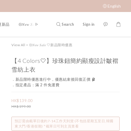
English
Search
Sign in
春夏新品
𑁍𝑁𝑒𝑤 𝑆𝑎𝑙𝑒 🤍新品限時優惠
限時成本價優惠 低至 $65 𝑆𝑢𝑝𝑒𝑟 𝑆
View All
>
𑁍𝑁𝑒𝑤 𝑆𝑎𝑙𝑒 🤍新品限時優惠
【4 Colors🤍】珍珠鈕簡約顯瘦設計皺褶
雪紡上衣
．新品限時優惠進行中，優惠結束後回復正價 🩰
．指定產品：滿 2 件免運費
HK$139.00
HK$199.00
預訂需由截單日後約7-14工作天到貨 (不包括星期五至日,韓國
東大門/香港假期) ^截單日可到主頁查看