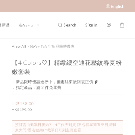
English
Search
Sign in
春夏新品
𑁍𝑁𝑒𝑤 𝑆𝑎𝑙𝑒 🤍新品限時優惠
限時成本價優惠 低至 $65 𝑆𝑢𝑝𝑒𝑟 𝑆
View All
>
𑁍𝑁𝑒𝑤 𝑆𝑎𝑙𝑒 🤍新品限時優惠
【4 Colors🤍】精緻縷空通花壓紋春夏粉
嫩套裝
．新品限時優惠進行中，優惠結束後回復正價 🩰
．指定產品：滿 2 件免運費
HK$158.00
HK$199.00
預訂需由截單日後約7-14工作天到貨 (不包括星期五至日,韓國
東大門/香港假期) ^截單日可到主頁查看