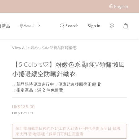
English
Search
Sign in
春夏新品
𑁍𝑁𝑒𝑤 𝑆𝑎𝑙𝑒 🤍新品限時優惠
限時成本價優惠 低至 $65 𝑆𝑢𝑝𝑒𝑟 𝑆
View All
>
𑁍𝑁𝑒𝑤 𝑆𝑎𝑙𝑒 🤍新品限時優惠
【5 Colors🤍】粉嫩色系 顯瘦V領慵懶風
小捲邊縷空防曬針織衣
．新品限時優惠進行中，優惠結束後回復正價 🩰
．指定產品：滿 2 件免運費
HK$135.00
HK$199.00
預訂需由截單日後約7-14工作天到貨 (不包括星期五至日,韓國
東大門/香港假期) ^截單日可到主頁查看