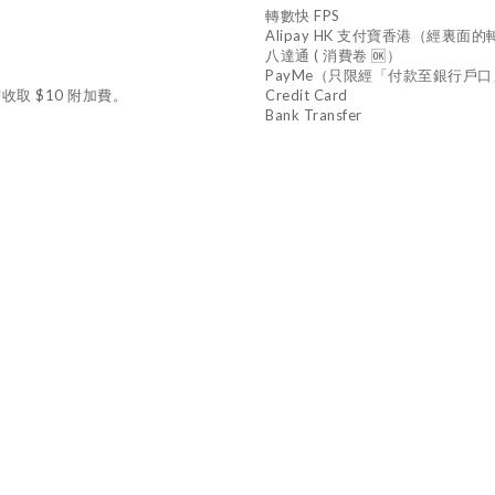
轉數快 FPS
Alipay HK 支付寶香港（經裏
八達通 ( 消費卷 🆗）
PayMe（只限經「付款至銀行戶
收取 $10 附加費。
Credit Card
Bank Transfer