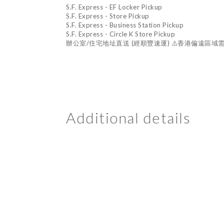
S.F. Express - EF Locker Pickup
S.F. Express - Store Pickup
S.F. Express - Business Station Pickup
S.F. Express - Circle K Store Pickup
辦公室/住宅地址直送 (經順豐速運) ⚠️香港偏遠區域需
Additional details