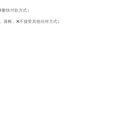
面的轉數快付款方式）
口」過帳，❌不接受其他任何方式）