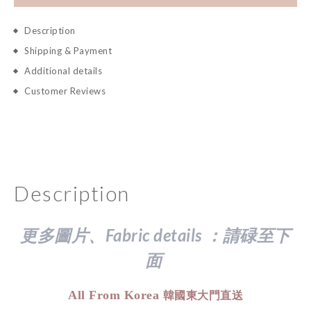
Description
Shipping & Payment
Additional details
Customer Reviews
Description
更多圖片、Fabric details ：請
碌至下
面
All From Korea
韓國東大門直送