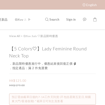
English
Search
Sign in
春夏新品
𑁍𝑁𝑒𝑤 𝑆𝑎𝑙𝑒 🤍新品限時優惠
限時成本價優惠 低至 $65 𝑆𝑢𝑝𝑒𝑟 𝑆
View All
>
𑁍𝑁𝑒𝑤 𝑆𝑎𝑙𝑒 🤍新品限時優惠
【5 Colors🤍】Lady Feminine Round
Neck Top
．新品限時優惠進行中，優惠結束後回復正價 🩰
．指定產品：滿 2 件免運費
HK$125.00
HK$179.00
預訂需由截單日後約7-14工作天到貨 (不包括星期五至日,韓國
東大門/香港假期) ^截單日可到主頁查看