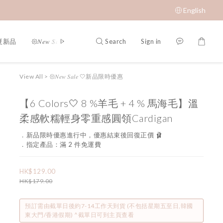
English
Search
Sign in
春夏新品
𑁍𝑁𝑒𝑤 𝑆𝑎𝑙𝑒 🤍新品限時優惠
限時成本價優惠 低至 $65 𝑆𝑢𝑝𝑒𝑟 𝑆
View All
>
𑁍𝑁𝑒𝑤 𝑆𝑎𝑙𝑒 🤍新品限時優惠
【6 Colors🤍 8 %羊毛 + 4 % 馬海毛】溫
柔感軟糯輕身零重感圓領Cardigan
．新品限時優惠進行中，優惠結束後回復正價 🩰
．指定產品：滿 2 件免運費
HK$129.00
HK$179.00
預訂需由截單日後約7-14工作天到貨 (不包括星期五至日,韓國
東大門/香港假期) ^截單日可到主頁查看