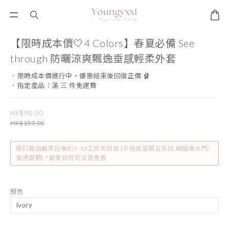
【限時成本價🤍4 Colors】春夏必備 See
through 防曬涼爽飄逸垂感輕柔外套
．限時成本價進行中，優惠結束後回復正價 🩰
．指定產品：滿 三 件免運費
HK$90.00
HK$159.00
預訂需由截單日後約7-14工作天到貨 (不包括星期五至日,韓國東大門/
香港假期) ^截單日可到主頁查看
顏色