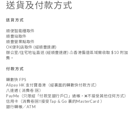
送貨及付款方式
送貨方式
順便智能櫃取件
順豐站取件
順豐營業點取件
OK便利店取件 (經順豐速運)
辦公室/住宅地址直送 (經順豐速運) ⚠️香港偏遠區域需收取 $10 附加
費。
付款方式
轉數快 FPS
Alipay HK 支付寶香港（經裏面的轉數快付款方式）
八達通 ( 消費卷 🆗）
PayMe（只限經「付款至銀行戶口」過帳，❌不接受其他任何方式）
信用卡（消費卷🆗‼️接受Tap & Go 裏的MasterCard ）
銀行轉帳／ATM