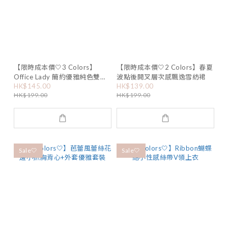
【限時成本價🤍3 Colors】
【限時成本價🤍2 Colors】春夏
Office Lady 簡約優雅純色雙層
波點後開叉層次感飄逸雪紡裙
HK$145.00
HK$139.00
雪紡開叉長裙
HK$199.00
HK$199.00
Sale🤍
Sale🤍