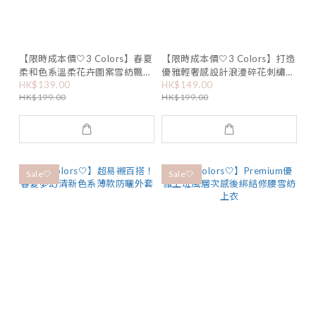
【限時成本價🤍3 Colors】春夏
【限時成本價🤍3 Colors】打造
柔和色系溫柔花卉圖案雪紡飄逸
優雅輕奢感設計浪漫碎花刺繡蕾
HK$139.00
HK$149.00
長裙
絲長裙
HK$199.00
HK$199.00
Sale🤍
Sale🤍