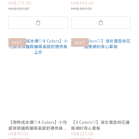
HK$179.00
HK$149.00
HK$239.00
HK$189.00
Sale🤍
Sale🤍
【限時成本價🤍4 Colors】小性
【3 Colors🤍】淑女風雪紡花邊
感掛頸露肩皺褶垂感舒適修身上
連網紗背心套裝
HK$99.00
HK$225.00
衣