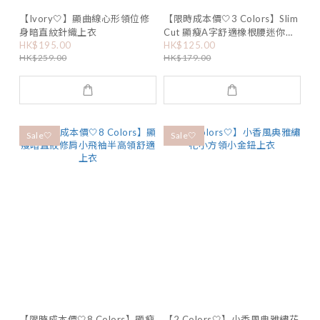
【Ivory🤍】顯曲線心形領位修
【限時成本價🤍3 Colors】Slim
身暗直紋針織上衣
Cut 顯瘦A字舒適橡根腰迷你裙
HK$195.00
HK$125.00
褲
HK$259.00
HK$179.00
Sale🤍
Sale🤍
【限時成本價🤍8 Colors】顯瘦
【2 Colors🤍】小香風典雅繡花