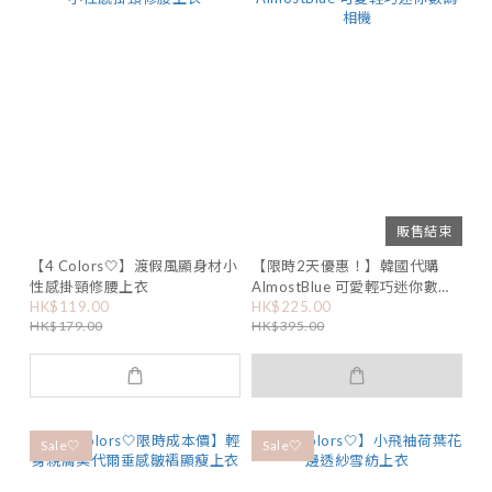
販售結束
【4 Colors🤍】渡假風顯身材小
【限時2天優惠！】韓國代購
性感掛頸修腰上衣
AlmostBlue 可愛輕巧迷你數碼
HK$119.00
HK$225.00
相機
HK$179.00
HK$395.00
Sale🤍
Sale🤍