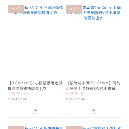
Sale🤍
Sale🤍
【3 Colors🤍】小性感吸睛造型
【限時成本價🤍6 Colors】簡約
掛頸修身皺褶層疊上衣
百搭款！修身顯瘦V領小排鈕暗
HK$125.00
HK$99.00
直紋上衣
HK$179.00
HK$159.00
已選
0
件