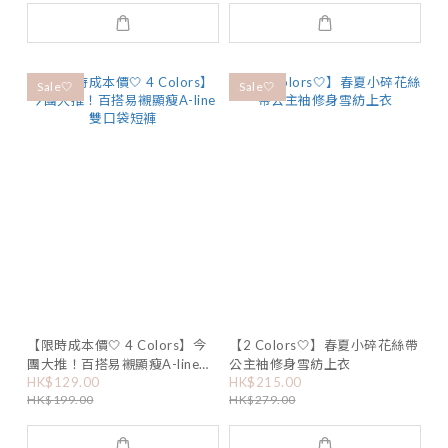
Sale🤍
Sale🤍
【限時成本價🤍 4 Colors】今
【2 Colors🤍】春夏小碎花絲帶
團大推！百搭易襯顯瘦A-line雙
公主袖修身雪紡上衣
HK$129.00
HK$215.00
口袋短褲
HK$199.00
HK$279.00