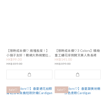
【限時成本價🤍 兩種長度！】
【限時成本價🤍3 Colors】精緻
小個子友好！韓網大熱視覺拉長
重工繡花球側開叉美人魚長裙
HK$99.00
HK$145.00
身高比垂感長裙
HK$159.00
HK$199.00
Sale🤍
Sale🤍