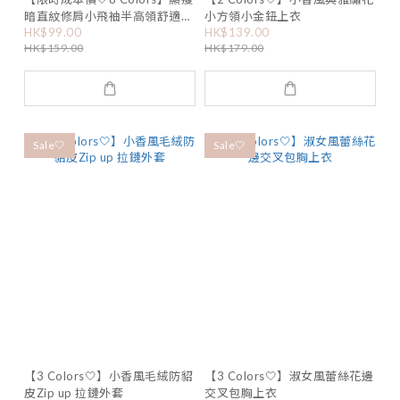
暗直紋修肩小飛袖半高領舒適上
小方領小金鈕上衣
HK$99.00
HK$139.00
衣
HK$159.00
HK$179.00
Sale🤍
Sale🤍
【3 Colors🤍】小香風毛絨防貂
【3 Colors🤍】淑女風蕾絲花邊
皮Zip up 拉鏈外套
交叉包胸上衣