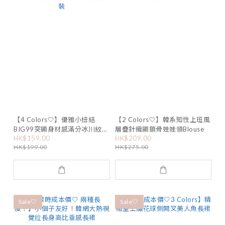
【4 Colors🤍】優雅小扭結
【2 Colors🤍】韓系知性上班風
BIG99突顯身材感滿分冰川紋套
層疊針織顯鎖骨娃娃領Blouse
HK$159.00
HK$209.00
裝
HK$199.00
HK$275.00
Sale🤍
Sale🤍