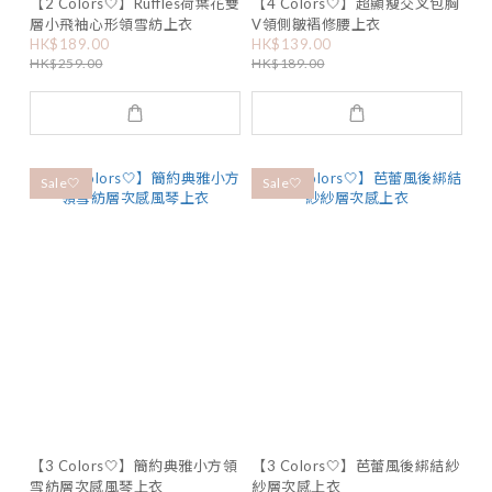
【2 Colors🤍】Ruffles荷葉花雙
【4 Colors🤍】超顯瘦交叉包胸
層小飛袖心形領雪紡上衣
V領側皺褶修腰上衣
HK$189.00
HK$139.00
HK$259.00
HK$189.00
Sale🤍
Sale🤍
【3 Colors🤍】簡約典雅小方領
【3 Colors🤍】芭蕾風後綁結紗
雪紡層次感風琴上衣
紗層次感上衣