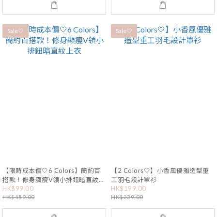
Sale🤍
Sale🤍
【限時成本價🤍6 Colors】簡約百
【2 Colors🤍】小香風優雅造型重
搭款！修身顯瘦V領小排鈕暗直紋上
工羽毛設計罩衫
HK$99.00
HK$199.00
衣
HK$159.00
HK$239.00