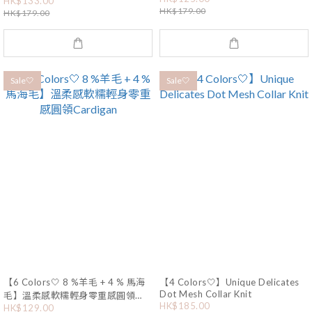
HK$133.00
邊Ribbon Cardigan
HK$179.00
HK$179.00
Sale🤍
Sale🤍
【6 Colors🤍 8 %羊毛 + 4 % 馬海
【4 Colors🤍】Unique Delicates
Dot Mesh Collar Knit
毛】溫柔感軟糯輕身零重感圓領
HK$185.00
Cardigan
HK$129.00