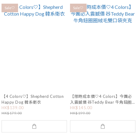
Sale🤍
Sale🤍
【4 Colors🤍】Shepherd Cotton
【限時成本價🤍4 Colors】今團必
Happy Dog 韓系衛衣
入震撼價 🧸Teddy Bear 牛角鈕圈
HK$139.00
HK$145.00
圈絨毛雙口袋夾克
HK$179.00
HK$199.00