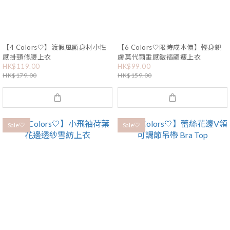
【4 Colors🤍】渡假風顯身材小性
【6 Colors🤍限時成本價】輕身親
感掛頸修腰上衣
膚莫代爾垂感皺褶顯瘦上衣
HK$119.00
HK$99.00
HK$179.00
HK$159.00
Sale🤍
Sale🤍