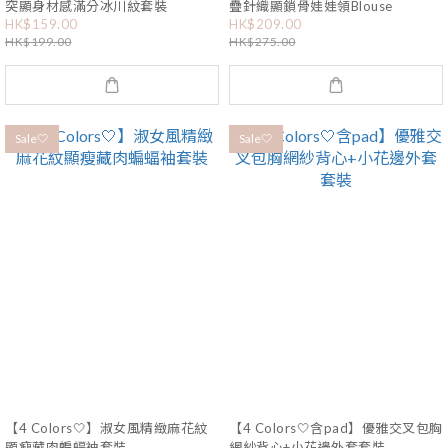
突顯身材感滿分冰川紋套裝
疊針織顯鎖骨娃娃領Blouse
HK$159.00
HK$209.00
HK$199.00
HK$275.00
Sale🤍
Sale🤍
【4 Colors🤍】淑女風精緻麻花紋
【4 Colors🤍含pad】優雅交叉包胸
顯瘦藏肉蝙蝠袖套裝
網紗背心+小花邊外套套裝