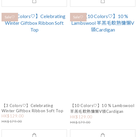
Sale🤍
Sale🤍
【3 Colors🤍】Celebrating
【10 Colors🤍】10 % Lambswool
Winter Giftbox Ribbon Soft Top
羊羔毛軟熟慵懶V領Cardigan
HK$129.00
HK$129.00
HK$179.00
HK$179.00