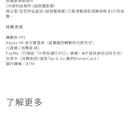
順豐營業點取件
OK便利店取件 (經順豐速運)
辦公室/住宅地址直送 (經順豐速運) ⚠️香港偏遠區域需收取 $10 附加
費。
付款方式
轉數快 FPS
Alipay HK 支付寶香港（經裏面的轉數快付款方式）
八達通 ( 消費卷 🆗）
PayMe（只限經「付款至銀行戶口」過帳，❌不接受其他任何方式）
信用卡（消費卷🆗‼️接受Tap & Go 裏的MasterCard ）
銀行轉帳／ATM
了解更多