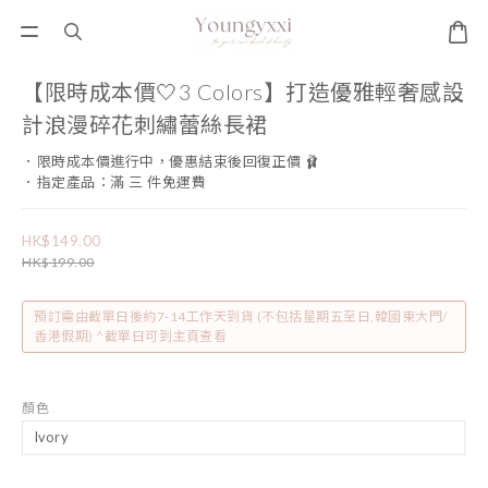
【限時成本價🤍3 Colors】打造優雅輕奢感設
計浪漫碎花刺繡蕾絲長裙
．限時成本價進行中，優惠結束後回復正價 🩰
．指定產品：滿 三 件免運費
HK$149.00
HK$199.00
預訂需由截單日後約7-14工作天到貨 (不包括星期五至日,韓國東大門/
香港假期) ^截單日可到主頁查看
顏色