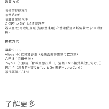
送貨方式
順便智能櫃取件
順豐站取件
順豐營業點取件
OK便利店取件 (經順豐速運)
辦公室/住宅地址直送 (經順豐速運) ⚠️香港偏遠區域需收取 $10 附加
費。
付款方式
轉數快 FPS
Alipay HK 支付寶香港（經裏面的轉數快付款方式）
八達通 ( 消費卷 🆗）
PayMe（只限經「付款至銀行戶口」過帳，❌不接受其他任何方式）
信用卡（消費卷🆗‼️接受Tap & Go 裏的MasterCard ）
銀行轉帳／ATM
了解更多