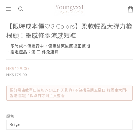
【限時成本價🤍3 Colors】柔軟輕盈大彈力橡
根頭！垂感修腿涼感短褲
．限時成本價進行中，優惠結束後回復正價 🩰
．指定產品：滿 三 件免運費
HK$129.00
HK$179.00
預訂需由截單日後約7-14工作天到貨 (不包括星期五至日,韓國東大門/
香港假期) ^截單日可到主頁查看
顏色