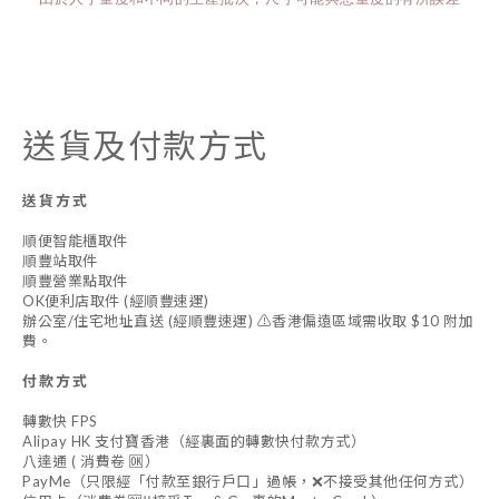
送貨及付款方式
送貨方式
順便智能櫃取件
順豐站取件
順豐營業點取件
OK便利店取件 (經順豐速運)
辦公室/住宅地址直送 (經順豐速運) ⚠️香港偏遠區域需收取 $10 附加
費。
付款方式
轉數快 FPS
Alipay HK 支付寶香港（經裏面的轉數快付款方式）
八達通 ( 消費卷 🆗）
PayMe（只限經「付款至銀行戶口」過帳，❌不接受其他任何方式）