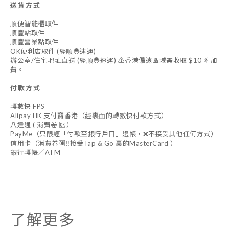
送貨方式
順便智能櫃取件
順豐站取件
順豐營業點取件
OK便利店取件 (經順豐速運)
辦公室/住宅地址直送 (經順豐速運) ⚠️香港偏遠區域需收取 $10 附加
費。
付款方式
轉數快 FPS
Alipay HK 支付寶香港（經裏面的轉數快付款方式）
八達通 ( 消費卷 🆗）
PayMe（只限經「付款至銀行戶口」過帳，❌不接受其他任何方式）
信用卡（消費卷🆗‼️接受Tap & Go 裏的MasterCard ）
銀行轉帳／ATM
了解更多