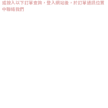
或按入以下訂單查詢，登入網站後，於訂單通訊位置
中聯絡我們
CUSTOMER SERVICE
訂單查詢
條款與細則
CONTACT US
9542
-
3947
:
Wtsapp查詢會較快回覆喔！
INSTAGRAM
追蹤我們，能率先收到新品發佈及優