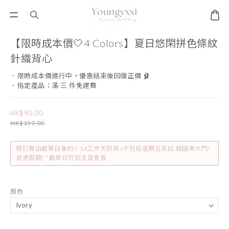
【限時成本價🤍4 Colors】夏日悠閑拼色條紋
針織背心
．限時成本價進行中，優惠結束後回復正價 🩰
．指定產品：滿 三 件免運費
HK$90.00
HK$159.00
預訂需由截單日後約7-14工作天到貨 (不包括星期五至日,韓國東大門/
香港假期) ^截單日可到主頁查看
顏色