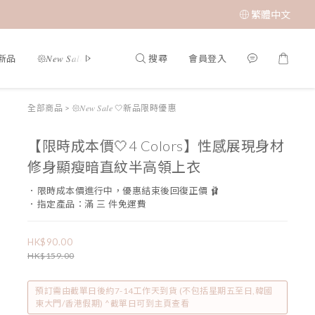
繁體中文
搜尋
會員登入
夏新品
𑁍𝑁𝑒𝑤 𝑆𝑎𝑙𝑒 🤍新品限時優惠
限時成本價優惠 低至 $65 𝑆𝑢𝑝𝑒𝑟 𝑆𝑎
全部商品
>
𑁍𝑁𝑒𝑤 𝑆𝑎𝑙𝑒 🤍新品限時優惠
【限時成本價🤍4 Colors】性感展現身材
修身顯瘦暗直紋半高領上衣
．限時成本價進行中，優惠結束後回復正價 🩰
．指定產品：滿 三 件免運費
HK$90.00
HK$159.00
預訂需由截單日後約7-14工作天到貨 (不包括星期五至日,韓國
東大門/香港假期) ^截單日可到主頁查看