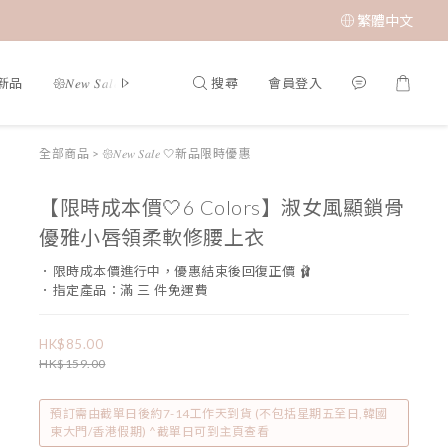
繁體中文
搜尋
會員登入
夏新品
𑁍𝑁𝑒𝑤 𝑆𝑎𝑙𝑒 🤍新品限時優惠
限時成本價優惠 低至 $65 𝑆𝑢𝑝𝑒𝑟 𝑆𝑎
全部商品
>
𑁍𝑁𝑒𝑤 𝑆𝑎𝑙𝑒 🤍新品限時優惠
【限時成本價🤍6 Colors】淑女風顯鎖骨
優雅小唇領柔軟修腰上衣
．限時成本價進行中，優惠結束後回復正價 🩰
．指定產品：滿 三 件免運費
HK$85.00
HK$159.00
預訂需由截單日後約7-14工作天到貨 (不包括星期五至日,韓國
東大門/香港假期) ^截單日可到主頁查看