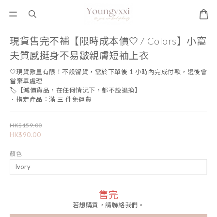
現貨售完不補【限時成本價🤍7 Colors】小窩
夫質感挺身不易皺親膚短袖上衣
🤍現貨數量有限！不設留貨，需於下單後 1 小時內完成付款，過後會
當棄單處理
🏷️【減價貨品，在任何情況下，都不設退換】
．指定產品：滿 三 件免運費
HK$159.00
HK$90.00
顏色
售完
若想購買，請聯絡我們。