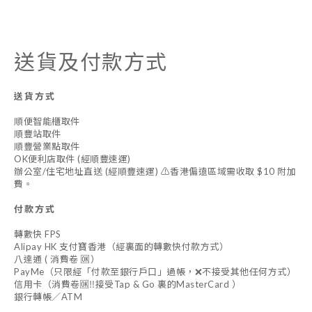
送貨及付款方式
送貨方式
順便智能櫃取件
順豐站取件
順豐營業點取件
OK便利店取件 (經順豐速運)
辦公室/住宅地址直送 (經順豐速運) ⚠️香港偏遠區域需收取 $10 附加
費。
付款方式
轉數快 FPS
Alipay HK 支付寶香港（經裏面的轉數快付款方式）
八達通 ( 消費卷 🆗）
PayMe（只限經「付款至銀行戶口」過帳，❌不接受其他任何方式）
信用卡（消費卷🆗‼️接受Tap & Go 裏的MasterCard ）
銀行轉帳／ATM