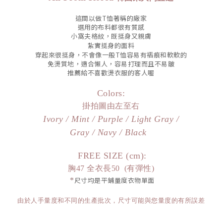
這間以做T恤著稱的廠家
選用的布料都很有質感
小窩夫格紋，既
挺身又親膚
紮實挺身的面料
穿起來很挺身，不會像一般T恤容易有褶痕和軟軟的
免燙質地，適合懶人，容易打理而且不易皺
推薦給不喜歡燙衣服的客人喔
Colors:
掛拍圖由左至右
Ivory /
Mint / Purple / Light Gray /
Gray / Navy / Black
FREE SIZE (cm):
胸47 全衣長50 (有彈性)
*
尺寸均是平鋪量度衣物單面
由於人手量度和不同的生產批次，尺寸可能與您量度的有所誤差