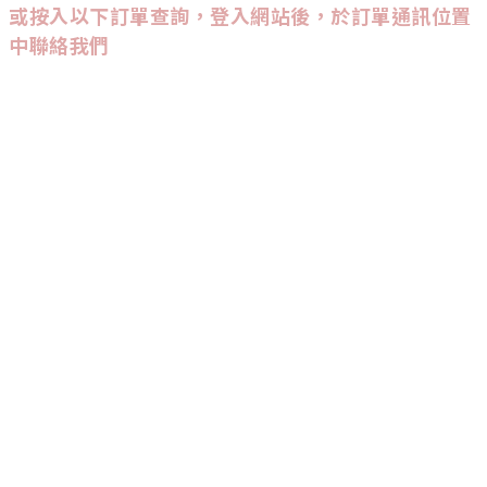
或按入以下訂單查詢，登入網站後，於訂單通訊位置
中聯絡我們
CUSTOMER SERVICE
訂單查詢
條款與細則
CONTACT US
9542
-
3947
:
Wtsapp查詢會較快回覆喔！
INSTAGRAM
追蹤我們，能率先收到新品發佈及優