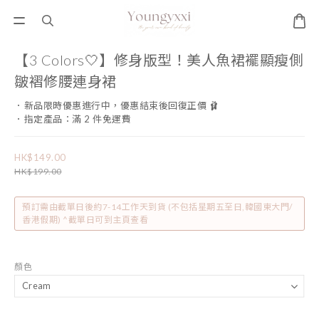
【3 Colors🤍】修身版型！美人魚裙襬顯瘦側
皺褶修腰連身裙
．新品限時優惠進行中，優惠結束後回復正價 🩰
．指定產品：滿 2 件免運費
HK$149.00
HK$199.00
預訂需由截單日後約7-14工作天到貨 (不包括星期五至日,韓國東大門/
香港假期) ^截單日可到主頁查看
顏色