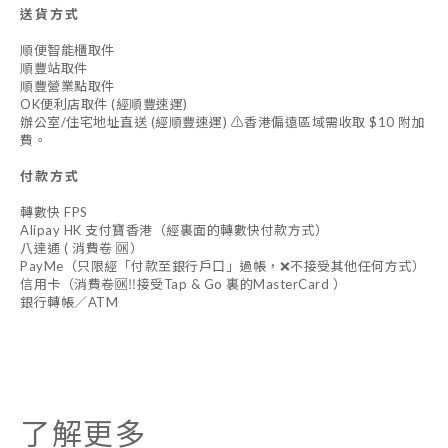
送貨方式
順便智能櫃取件
順豐站取件
順豐營業點取件
OK便利店取件 (經順豐速運)
辦公室/住宅地址直送 (經順豐速運) ⚠️香港偏遠區域需收取 $10 附加
費。
付款方式
轉數快 FPS
Alipay HK 支付寶香港（經裏面的轉數快付款方式）
八達通 ( 消費卷 🆗）
PayMe（只限經「付款至銀行戶口」過帳，❌不接受其他任何方式）
信用卡（消費卷🆗‼️接受Tap & Go 裏的MasterCard ）
銀行轉帳／ATM
了解更多