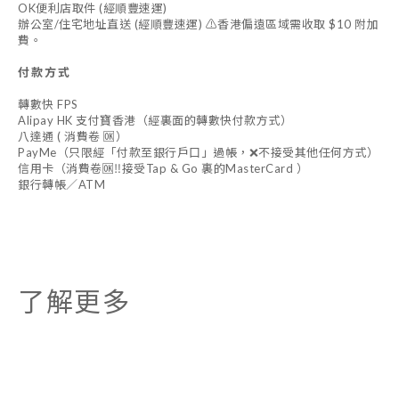
OK便利店取件 (經順豐速運)
辦公室/住宅地址直送 (經順豐速運) ⚠️香港偏遠區域需收取 $10 附加
費。
付款方式
轉數快 FPS
Alipay HK 支付寶香港（經裏面的轉數快付款方式）
八達通 ( 消費卷 🆗）
PayMe（只限經「付款至銀行戶口」過帳，❌不接受其他任何方式）
信用卡（消費卷🆗‼️接受Tap & Go 裏的MasterCard ）
銀行轉帳／ATM
了解更多