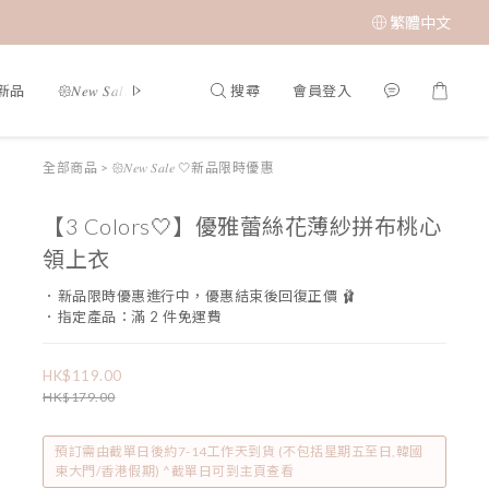
繁體中文
搜尋
會員登入
夏新品
𑁍𝑁𝑒𝑤 𝑆𝑎𝑙𝑒 🤍新品限時優惠
限時成本價優惠 低至 $65 𝑆𝑢𝑝𝑒𝑟 𝑆𝑎
全部商品
>
𑁍𝑁𝑒𝑤 𝑆𝑎𝑙𝑒 🤍新品限時優惠
【3 Colors🤍】優雅蕾絲花薄紗拼布桃心
領上衣
．新品限時優惠進行中，優惠結束後回復正價 🩰
．指定產品：滿 2 件免運費
HK$119.00
HK$179.00
預訂需由截單日後約7-14工作天到貨 (不包括星期五至日,韓國
東大門/香港假期) ^截單日可到主頁查看