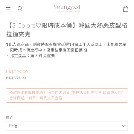
【3 Colors🤍限時成本價】韓國大熱麂皮型格
拉鏈夾克
❣️此人氣商品，到貨時間有機會延遲14個工作天或以上，未能接急單
．限時成本價進行中，優惠結束後回復正價 🩰
．指定產品：滿 3 件免運費
HK$299.00
HK$335.00
預訂需由截單日後約7-14工作天到貨 (不包括星期五至日,韓國東大門/
香港假期) ^截單日可到主頁查看
顏色