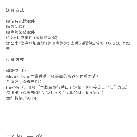
送貨方式
順便智能櫃取件
順豐站取件
順豐營業點取件
OK便利店取件 (經順豐速運)
辦公室/住宅地址直送 (經順豐速運) ⚠️香港偏遠區域需收取 $10 附加
費。
付款方式
轉數快 FPS
Alipay HK 支付寶香港（經裏面的轉數快付款方式）
八達通 ( 消費卷 🆗）
PayMe（只限經「付款至銀行戶口」過帳，❌不接受其他任何方式）
信用卡（消費卷🆗‼️接受Tap & Go 裏的MasterCard ）
銀行轉帳／ATM