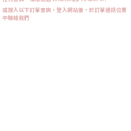
或按入以下訂單查詢，登入網站後，於訂單通訊位置
中聯絡我們
CUSTOMER SERVICE
訂單查詢
條款與細則
CONTACT US
9542
-
3947
:
Wtsapp查詢會較快回覆喔！