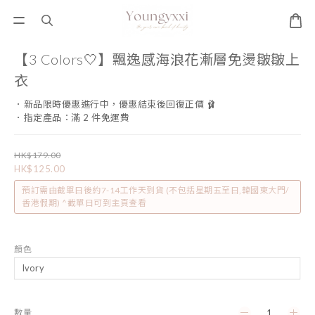
【3 Colors🤍】飄逸感海浪花漸層免燙皺皺上
衣
．新品限時優惠進行中，優惠結束後回復正價 🩰
．指定產品：滿 2 件免運費
HK$179.00
HK$125.00
預訂需由截單日後約7-14工作天到貨 (不包括星期五至日,韓國東大門/
香港假期) ^截單日可到主頁查看
顏色
數量