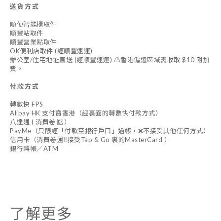
送貨方式
順便智能櫃取件
順豐站取件
順豐營業點取件
OK便利店取件 (經順豐速運)
辦公室/住宅地址直送 (經順豐速運) ⚠️香港偏遠區域需收取 $10 附加
費。
付款方式
轉數快 FPS
Alipay HK 支付寶香港（經裏面的轉數快付款方式）
八達通 ( 消費卷 🆗）
PayMe（只限經「付款至銀行戶口」過帳，❌不接受其他任何方式）
信用卡（消費卷🆗‼️接受Tap & Go 裏的MasterCard ）
銀行轉帳／ATM
了解更多