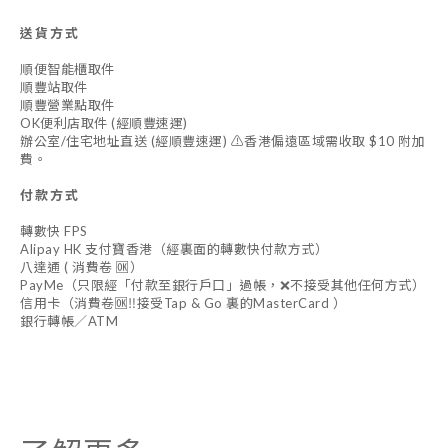
送貨方式
順便智能櫃取件
順豐站取件
順豐營業點取件
OK便利店取件 (經順豐速運)
辦公室/住宅地址直送 (經順豐速運) ⚠️香港偏遠區域需收取 $10 附加
費。
付款方式
轉數快 FPS
Alipay HK 支付寶香港（經裏面的轉數快付款方式）
八達通 ( 消費卷 🆗）
PayMe（只限經「付款至銀行戶口」過帳，❌不接受其他任何方式）
信用卡（消費卷🆗‼️接受Tap & Go 裏的MasterCard ）
銀行轉帳／ATM