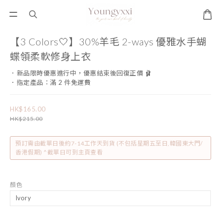
【3 Colors🤍】30%羊毛 2-ways 優雅水手蝴
蝶領柔軟修身上衣
．新品限時優惠進行中，優惠結束後回復正價 🩰
．指定產品：滿 2 件免運費
HK$165.00
HK$215.00
預訂需由截單日後約7-14工作天到貨 (不包括星期五至日,韓國東大門/
香港假期) ^截單日可到主頁查看
顏色