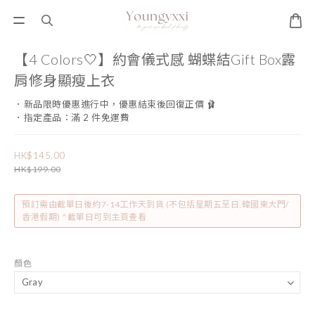
【4 Colors🤍】約會儀式感 蝴蝶結Gift Box露
肩修身顯瘦上衣
．新品限時優惠進行中，優惠結束後回復正價 🩰
．指定產品：滿 2 件免運費
HK$145.00
HK$199.00
預訂需由截單日後約7-14工作天到貨 (不包括星期五至日,韓國東大門/
香港假期) ^截單日可到主頁查看
顏色