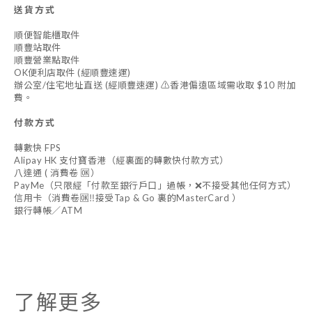
送貨方式
順便智能櫃取件
順豐站取件
順豐營業點取件
OK便利店取件 (經順豐速運)
辦公室/住宅地址直送 (經順豐速運) ⚠️香港偏遠區域需收取 $10 附加
費。
付款方式
轉數快 FPS
Alipay HK 支付寶香港（經裏面的轉數快付款方式）
八達通 ( 消費卷 🆗）
PayMe（只限經「付款至銀行戶口」過帳，❌不接受其他任何方式）
信用卡（消費卷🆗‼️接受Tap & Go 裏的MasterCard ）
銀行轉帳／ATM
了解更多