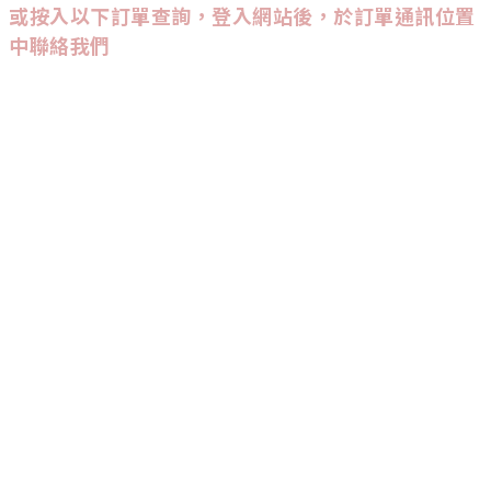
或按入以下訂單查詢，登入網站後，於訂單通訊位置
中聯絡我們
CUSTOMER SERVICE
訂單查詢
條款與細則
CONTACT US
9542
-
3947
:
Wtsapp查詢會較快回覆喔！
INSTAGRAM
追蹤我們，能率先收到新品發佈及優