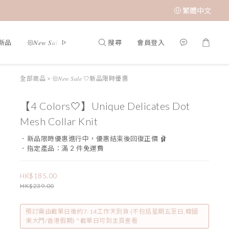
繁體中文
搜尋
會員登入
夏新品
𑁍𝑁𝑒𝑤 𝑆𝑎𝑙𝑒 🤍新品限時優惠
限時成本價優惠 低至 $65 𝑆𝑢𝑝𝑒𝑟 𝑆𝑎
全部商品
>
𑁍𝑁𝑒𝑤 𝑆𝑎𝑙𝑒 🤍新品限時優惠
【4 Colors🤍】Unique Delicates Dot
Mesh Collar Knit
．新品限時優惠進行中，優惠結束後回復正價 🩰
．指定產品：滿 2 件免運費
HK$185.00
HK$239.00
預訂需由截單日後約7-14工作天到貨 (不包括星期五至日,韓國
東大門/香港假期) ^截單日可到主頁查看