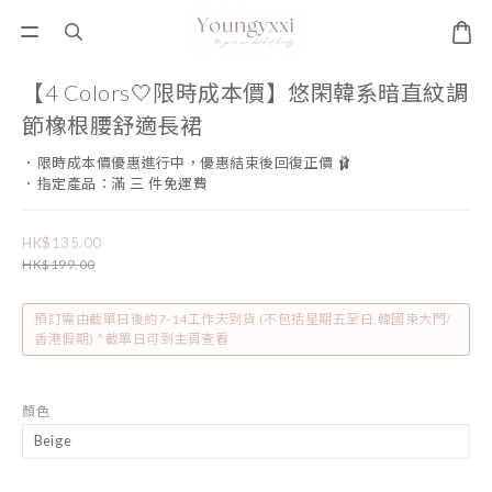
【4 Colors🤍限時成本價】悠閑韓系暗直紋調
節橡根腰舒適長裙
．限時成本價優惠進行中，優惠結束後回復正價 🩰
．指定產品：滿 三 件免運費
HK$135.00
HK$199.00
預訂需由截單日後約7-14工作天到貨 (不包括星期五至日,韓國東大門/
香港假期) ^截單日可到主頁查看
顏色