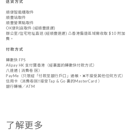
送貨方式
順便智能櫃取件
順豐站取件
順豐營業點取件
OK便利店取件 (經順豐速運)
辦公室/住宅地址直送 (經順豐速運) ⚠️香港偏遠區域需收取 $10 附加
費。
付款方式
轉數快 FPS
Alipay HK 支付寶香港（經裏面的轉數快付款方式）
八達通 ( 消費卷 🆗）
PayMe（只限經「付款至銀行戶口」過帳，❌不接受其他任何方式）
信用卡（消費卷🆗‼️接受Tap & Go 裏的MasterCard ）
銀行轉帳／ATM
了解更多