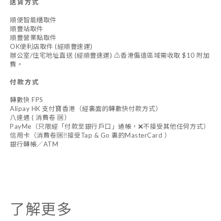
送貨方式
順便智能櫃取件
順豐站取件
順豐營業點取件
OK便利店取件 (經順豐速運)
辦公室/住宅地址直送 (經順豐速運) ⚠️香港偏遠區域需收取 $10 附加
費。
付款方式
轉數快 FPS
Alipay HK 支付寶香港（經裏面的轉數快付款方式）
八達通 ( 消費卷 🆗）
PayMe（只限經「付款至銀行戶口」過帳，❌不接受其他任何方式）
信用卡（消費卷🆗‼️接受Tap & Go 裏的MasterCard ）
銀行轉帳／ATM
了解更多