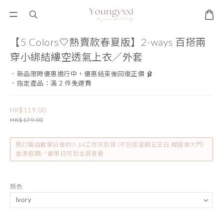
【5 Colors🤍熱賣款春夏版】2-ways 百搭兩
穿小綁結縷空透氣上衣／外套
．新品限時優惠進行中，優惠結束後回復正價 🩰
．指定產品：滿 2 件免運費
HK$119.00
HK$179.00
預訂需由截單日後約7-14工作天到貨 (不包括星期五至日,韓國東大門/
香港假期) ^截單日可到主頁查看
顏色